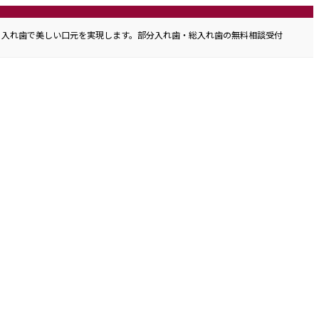
、入れ歯で美しい口元を実現します。部分入れ歯・総入れ歯の無料相談受付