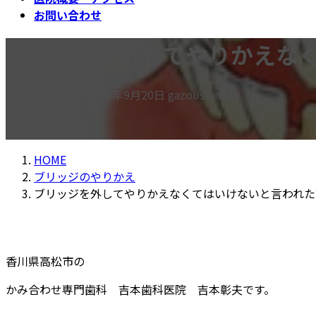
お問い合わせ
ブリッジを外してやりかえな
最
2017年9月15日
2017年9月20日
gazoushindan
終
更
新
HOME
日
ブリッジのやりかえ
時
ブリッジを外してやりかえなくてはいけないと言われた
:
香川県高松市の
かみ合わせ専門歯科 吉本歯科医院 吉本彰夫です。