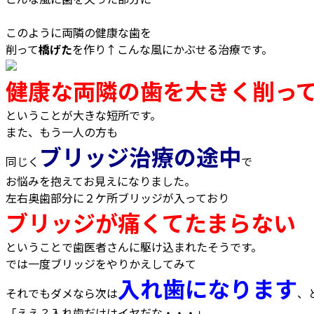
このように両隣の健康な歯を
削って
橋げた
を作り↑こんな風にかぶせる治療です。
健康な両隣の歯を大きく削っ
ということが大きな短所です。
また、もう一人の方も
ブリッジ治療の途中
同じく
で
お悩みを抱えてお見えになりました。
左右奥歯部分に２ケ所ブリッジが入っており
ブリッジが痛くてたまらない
ということで歯医者さんに駆け込まれたそうです。
では一度ブリッジをやりかえしてみて
入れ歯になります
それでもダメなら次は
、
「ええ？入れ歯だけはイヤだな・・・」