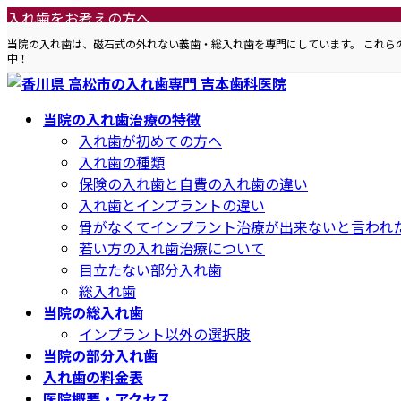
コ
ナ
入れ歯をお考えの方へ
ン
ビ
当院の入れ歯は、磁石式の外れない義歯・総入れ歯を専門にしています。 これ
テ
ゲ
中！
ン
ー
ツ
シ
当院の入れ歯治療の特徴
へ
ョ
入れ歯が初めての方へ
ス
ン
入れ歯の種類
キ
に
保険の入れ歯と自費の入れ歯の違い
ッ
移
入れ歯とインプラントの違い
プ
動
骨がなくてインプラント治療が出来ないと言われ
若い方の入れ歯治療について
目立たない部分入れ歯
総入れ歯
当院の総入れ歯
インプラント以外の選択肢
当院の部分入れ歯
入れ歯の料金表
医院概要・アクセス