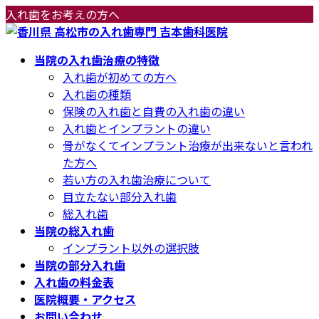
コ
ナ
入れ歯をお考えの方へ
ン
ビ
テ
ゲ
当院の入れ歯治療の特徴
ン
ー
入れ歯が初めての方へ
ツ
シ
入れ歯の種類
へ
ョ
保険の入れ歯と自費の入れ歯の違い
ス
ン
入れ歯とインプラントの違い
キ
に
骨がなくてインプラント治療が出来ないと言われ
ッ
移
た方へ
プ
動
若い方の入れ歯治療について
目立たない部分入れ歯
総入れ歯
当院の総入れ歯
インプラント以外の選択肢
当院の部分入れ歯
入れ歯の料金表
医院概要・アクセス
お問い合わせ