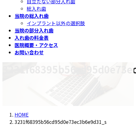
目立たない部分入れ歯
総入れ歯
当院の総入れ歯
インプラント以外の選択肢
当院の部分入れ歯
入れ歯の料金表
医院概要・アクセス
お問い合わせ
3231f68395b56cd95d0e73e
HOME
3231f68395b56cd95d0e73ec3b6e9d31_s